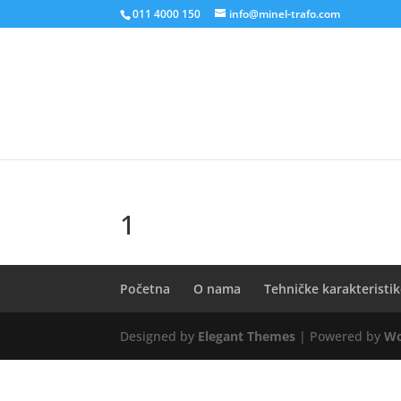
011 4000 150
info@minel-trafo.com
1
Početna
O nama
Tehničke karakteristi
Designed by
Elegant Themes
| Powered by
Wo