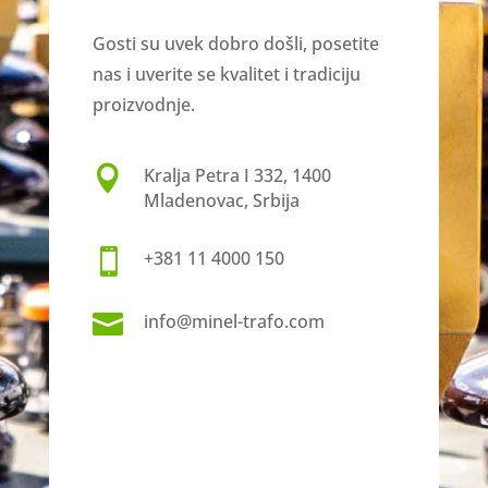
Gosti su uvek dobro došli, posetite
nas i uverite se kvalitet i tradiciju
proizvodnje.

Kralja Petra I 332, 1400
Mladenovac, Srbija

+381 11 4000 150

infо@minel-trafo.com