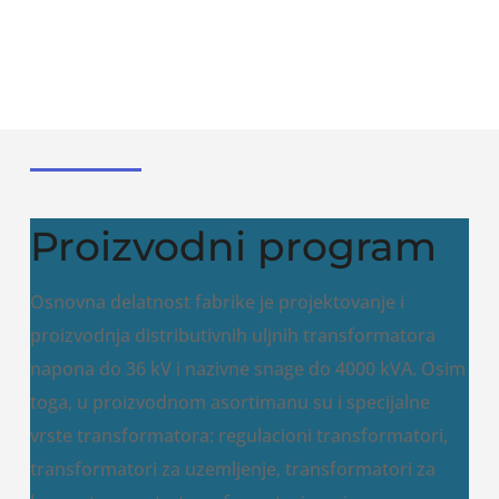
Proizvodni program
Osnovna delatnost fabrike je projektovanje i
proizvodnja distributivnih uljnih transformatora
napona do 36 kV i nazivne snage do 4000 kVA. Osim
toga, u proizvodnom asortimanu su i specijalne
vrste transformatora: regulacioni transformatori,
transformatori za uzemljenje, transformatori za